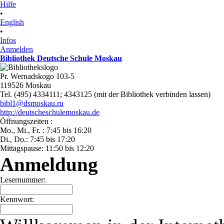
Hilfe
•
English
•
Infos
Anmelden
Bibliothek Deutsche Schule Moskau
Pr. Wernadskogo 103-5
119526 Moskau
Tel. (495) 4334111; 4343125 (mit der Bibliothek verbinden lassen)
bibl1@dsmoskau.ru
http://deutscheschulemoskau.de
Öffnungszeiten :
Mo., Mi., Fr. : 7:45 bis 16:20
Di., Do.: 7:45 bis 17:20
Mittagspause: 11:50 bis 12:20
Anmeldung
Lesernummer:
Kennwort: